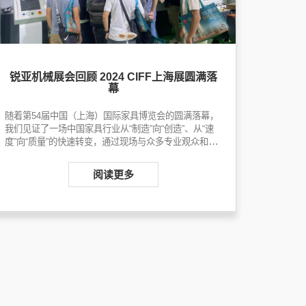
锐亚机械展会回顾 2024 CIFF上海展圆满落
幕
随着第
54
届中国（上海）国际家具博览会的圆满落幕，
我们见证了一场中国家具行业从
“
制造
”
向
“
创造
”
、从
“
速
度
”
向
“
质量
”
的快速转变
，
通过现场与众多专业观众和国
际买家的互动交流，帮助企业挖掘更深入的合作。
阅读更多
✔ 50 米 / 分高速送料：效率在
线，多接单不耽误
✔ 外支撑轴承：运行更平稳，加