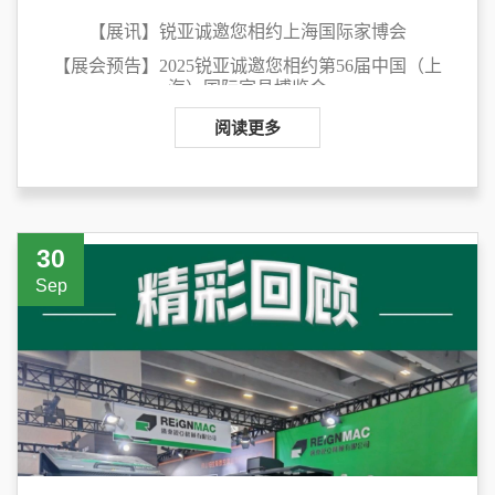
【展讯】锐亚诚邀您相约上海国际家博会
【展会预告】
2025锐亚诚邀您相约第56届中国（上
海）国际家具博览会
展会名称：第
56届中国（上海）国际家具博览会
阅读更多
地点：
，展位：
，展出时
上海虹桥国际会展中心
8.1D10
间：
2025.0
9
.
09
-
09.12
30
Sep