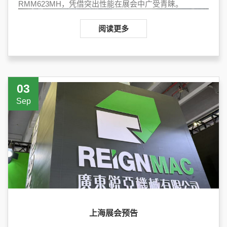
RMM623MH，凭借突出性能在展会中广受青睐。
阅读更多
✔ 50 米 / 分高速送料：效率在线，多
03
接单不耽误
Sep
✔ 外支撑轴承：运行更平稳，加工精度
有保障
✔ 在线自动平磨刀：省心省力，有质量
且有效益
✔ 全能适配：平面、格栅板、楼梯扶手
都能 hold 住
上海展会预告