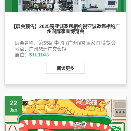
【展会预告】2025锐亚诚邀您相约锐亚诚邀您相约广
州国际家具博览会
第
55届中国 (广州)国际家具博览会
展会名称：
地点：广州琶洲广交会馆
展位：
S
11
.1D
43
展出时间：
2025.03.28-03.31
阅读更多
22
Jan