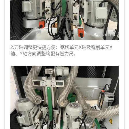
2.刀轴调整更快捷方便：锯切单元X轴及铣削单元X
轴、Y轴方向调整均配有磁力尺。